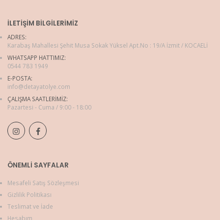
İLETIŞIM BILGILERIMIZ
ADRES:
Karabaş Mahallesi Şehit Musa Sokak Yüksel Apt.No : 19/A İzmit / KOCAELİ
WHATSAPP HATTIMIZ:
0544 783 1949
E-POSTA:
info@detayatolye.com
ÇALIŞMA SAATLERIMIZ:
Pazartesi - Cuma / 9:00 - 18:00
ÖNEMLI SAYFALAR
Mesafeli Satış Sözleşmesi
Gizlilik Politikası
Teslimat ve İade
Hesabım