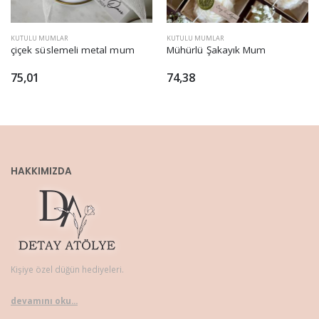
KUTULU MUMLAR
KUTULU MUMLAR
çiçek süslemeli metal mum
Mühürlü Şakayık Mum
75,01
74,38
HAKKIMIZDA
Kişiye özel düğün hediyeleri.
devamını oku...