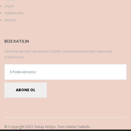
Sepet
Hakkımızda
İletişim
BIZE KATILIN
Sitemize abone olarak yeni ürünler ve kampanyalardan haberdar
olabilirsiniz.
ABONE OL
© Copyright 2021 Detay Atölye. Tüm Hakları Saklıdır.