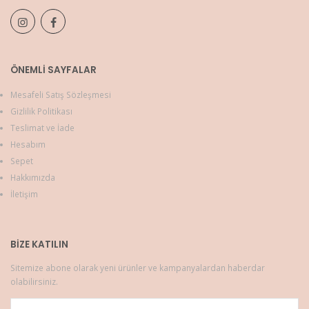
ÖNEMLI SAYFALAR
Mesafeli Satış Sözleşmesi
Gizlilik Politikası
Teslimat ve İade
Hesabım
Sepet
Hakkımızda
İletişim
BIZE KATILIN
Sitemize abone olarak yeni ürünler ve kampanyalardan haberdar
olabilirsiniz.