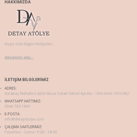
HAKKIMIZDA
Kişiye özel düğün hediyeleri.
devamını oku...
İLETIŞIM BILGILERIMIZ
ADRES:
Karabaş Mahallesi Şehit Musa Sokak Yüksel Apt.No : 19/A İzmit / KOCAELİ
WHATSAPP HATTIMIZ:
0544 783 1949
E-POSTA:
info@detayatolye.com
ÇALIŞMA SAATLERIMIZ:
Pazartesi - Cuma / 9:00 - 18:00