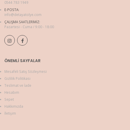
0544 783 1949
E-POSTA:
info@detayatolye.com
ÇALIŞMA SAATLERIMIZ:
Pazartesi - Cuma / 9:00 - 18:00
ÖNEMLI SAYFALAR
Mesafeli Satış Sözleşmesi
Gizlilik Politikası
Teslimat ve İade
Hesabım
Sepet
Hakkımızda
İletişim