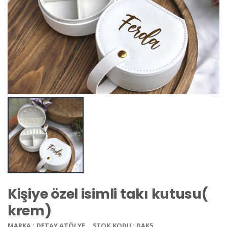
Kişiye özel isimli takı kutusu(
krem)
MARKA : DETAY ATÖLYE
STOK KODU : DAK5